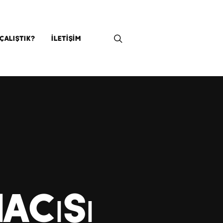
ÇALIŞTIK?
İLETIŞIM
acısı