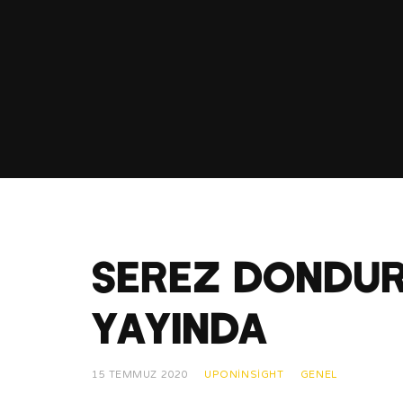
SEREZ DONDURM
YAYINDA
15 TEMMUZ 2020
UPONINSIGHT
GENEL