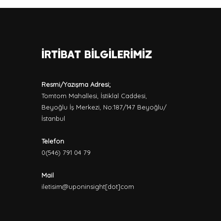
İrtibat Bilgilerimiz
Resmi/Yazışma Adresi;
Tomtom Mahallesi, İstiklal Caddesi,
Beyoğlu İş Merkezi, No:187/147 Beyoğlu/
İstanbul
Telefon
0(546) 791 04 79
Mail
iletisim@uponinsight[dot]com