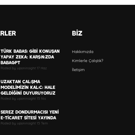
RLER
BİZ
Türk Babası Gibi Konuşan
Hakkımızda
Yapay Zeka: Karşınızda
Kimlerle Çalıştık?
BabaGPT
Posted by uponinsight 17 Haz
İletişim
Uzaktan Çalışma
Modelimizin Kalıcı Hale
Geldiğini Duyuruyoruz
Posted by uponinsight 15 Nis
SEREZ DONDURMACISI YENİ
E-TİCARET SİTESİ YAYINDA
Posted by uponinsight 15 Tem