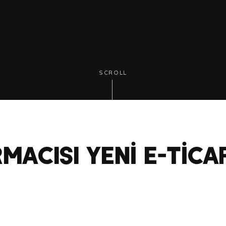
Proje
Yönetimi
İtibar
Yönetimi
Eğitimler
SCROLL
ACISI YENİ E-TİCAR