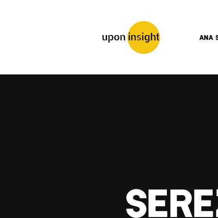
ANA 
sere