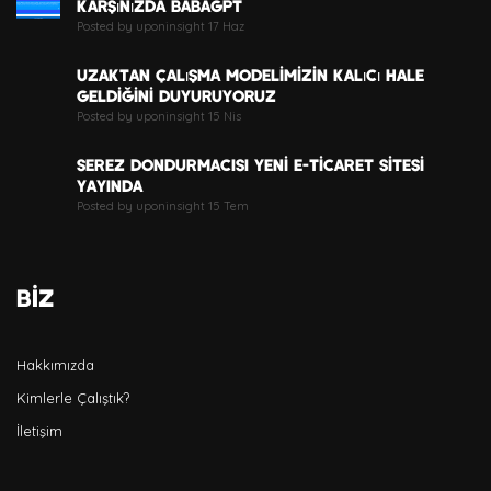
Karşınızda BabaGPT
Posted by uponinsight 17 Haz
Uzaktan Çalışma Modelimizin Kalıcı Hale
Geldiğini Duyuruyoruz
Posted by uponinsight 15 Nis
SEREZ DONDURMACISI YENİ E-TİCARET SİTESİ
YAYINDA
Posted by uponinsight 15 Tem
BİZ
Hakkımızda
Kimlerle Çalıştık?
İletişim