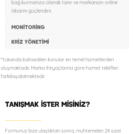
bağ kurmanıza olanak tanır ve markanızın online
itibarını güçlendirir.
Monitoring
Kriz Yönetimi
*Yukarıda bahsedilen konular en temel hizmetlerden
oluşmaktadır. Marka ihtiyaçlarına göre hizmet teklifleri
farklılaşabilmektedir.
TANIŞMAK İSTER MİSİNİZ?
Formunuz bize ulaştıktan sonra, muhtemelen 24 saat