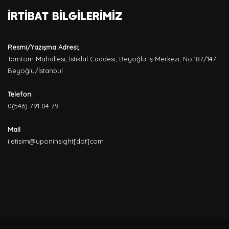
İrtibat Bilgilerimiz
Resmi/Yazışma Adresi;
Tomtom Mahallesi, İstiklal Caddesi, Beyoğlu İş Merkezi, No:187/147
Beyoğlu/İstanbul
Telefon
0(546) 791 04 79
Mail
iletisim@uponinsight[dot]com